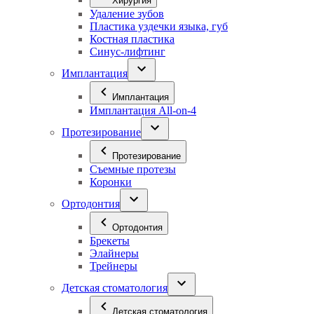
Хирургия
Удаление зубов
Пластика уздечки языка, губ
Костная пластика
Синус-лифтинг
Имплантация
Имплантация
Имплантация All-on-4
Протезирование
Протезирование
Съемные протезы
Коронки
Ортодонтия
Ортодонтия
Брекеты
Элайнеры
Трейнеры
Детская стоматология
Детская стоматология