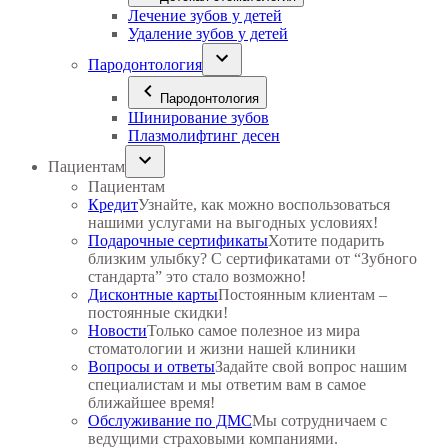
Лечение зубов у детей
Удаление зубов у детей
Пародонтология
Пародонтология
Шинирование зубов
Плазмолифтинг десен
Пациентам
Пациентам
Кредит
Узнайте, как можно воспользоваться
нашими услугами на выгодных условиях!
Подарочные сертификаты
Хотите подарить
близким улыбку? С сертификатами от “Зубного
стандарта” это стало возможно!
Дисконтные карты
Постоянным клиентам –
постоянные скидки!
Новости
Только самое полезное из мира
стоматологии и жизни нашей клиники
Вопросы и ответы
Задайте свой вопрос нашим
специалистам и мы ответим вам в самое
ближайшее время!
Обслуживание по ДМС
Мы сотрудничаем с
ведущими страховыми компаниями.