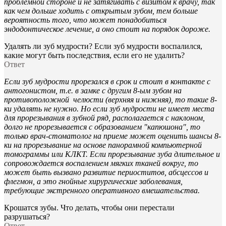
проблемной стороне и не затягивать с визитом к врачу, так
как чем дольше ходить с открытым зубом, тем больше
вероятность того, что может понадобиться
эндодонтическое лечение, а оно стоит на порядок дороже.
Удалять ли зуб мудрости? Если зуб мудрости воспалился,
какие могут быть последствия, если его не удалить?
Ответ
Если зуб мудрости прорезался в срок и стоит в контакте с
антогонистом, т.е. в замке с другим 8-ым зубом на
противоположной челюсти (верхняя и нижняя), то такие 8-
ки удалять не нужно. Но если зуб мудрости не имеет места
для прорезывания в зубной ряд, располагается с наклоном,
долго не прорезывается с образованием "капюшона", то
только врач-стоматолог на приеме может оценить шансы 8-
ки на прорезывание на основе панорамной компьютерной
томограммы или КЛКТ. Если прорезывание зуба длительное и
сопровождается воспалением мягких тканей вокруг, то
может быть вызвано развитие периоститов, абсцессов и
флегмон, а это гнойные хирургические заболевания,
требующие экстренного оперативного вмешательства.
Крошатся зубы. Что делать, чтобы они перестали
разрушаться?
Ответ