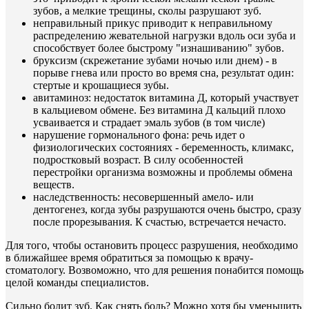
зубов, а мелкие трещины, сколы разрушают зуб.
неправильный прикус приводит к неправильному
распределению жевательной нагрузки вдоль оси зуба и
способствует более быстрому "изнашиванию" зубов.
бруксизм (скрежетание зубами ночью или днем) - в
порыве гнева или просто во время сна, результат один:
стертые и крошащиеся зубы.
авитаминоз: недостаток витамина Д, который участвует
в кальциевом обмене. Без витамина Д кальций плохо
усваивается и страдает эмаль зубов (в том числе)
нарушение гормонального фона: речь идет о
физиологических состояниях - беременность, климакс,
подростковый возраст. В силу особенностей
перестройки организма возможны и проблемы обмена
веществ.
наследственность: несовершенный амело- или
дентогенез, когда зубы разрушаются очень быстро, сразу
после прорезывания. К счастью, встречается нечасто.
Для того, чтобы остановить процесс разрушения, необходимо
в ближайшее время обратиться за помощью к врачу-
стоматологу. Возвоможно, что для решения понабится помощь
целой команды специалистов.
Сильно болит зуб. Как снять боль? Можно хотя бы уменьшить