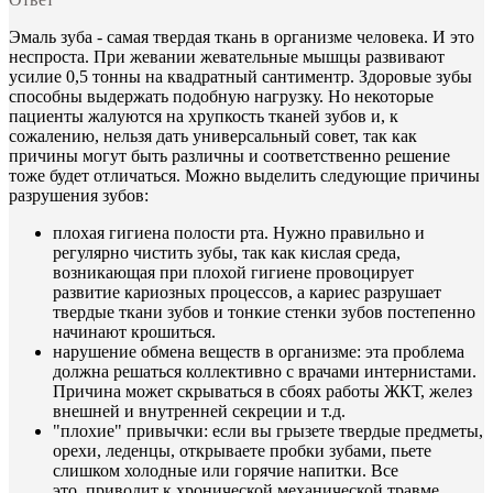
Эмаль зуба - самая твердая ткань в организме человека. И это
неспроста. При жевании жевательные мышцы развивают
усилие 0,5 тонны на квадратный сантиментр. Здоровые зубы
способны выдержать подобную нагрузку. Но некоторые
пациенты жалуются на хрупкость тканей зубов и, к
сожалению, нельзя дать универсальный совет, так как
причины могут быть различны и соответственно решение
тоже будет отличаться. Можно выделить следующие причины
разрушения зубов:
плохая гигиена полости рта. Нужно правильно и
регулярно чистить зубы, так как кислая среда,
возникающая при плохой гигиене провоцирует
развитие кариозных процессов, а кариес разрушает
твердые ткани зубов и тонкие стенки зубов постепенно
начинают крошиться.
нарушение обмена веществ в организме: эта проблема
должна решаться коллективно с врачами интернистами.
Причина может скрываться в сбоях работы ЖКТ, желез
внешней и внутренней секреции и т.д.
"плохие" привычки: если вы грызете твердые предметы,
орехи, леденцы, открываете пробки зубами, пьете
слишком холодные или горячие напитки. Все
это приводит к хронической механической травме