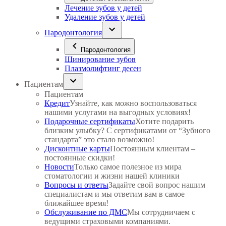
Лечение зубов у детей
Удаление зубов у детей
Пародонтология
Пародонтология
Шинирование зубов
Плазмолифтинг десен
Пациентам
Пациентам
Кредит
Узнайте, как можно воспользоваться
нашими услугами на выгодных условиях!
Подарочные сертификаты
Хотите подарить
близким улыбку? С сертификатами от “Зубного
стандарта” это стало возможно!
Дисконтные карты
Постоянным клиентам –
постоянные скидки!
Новости
Только самое полезное из мира
стоматологии и жизни нашей клиники
Вопросы и ответы
Задайте свой вопрос нашим
специалистам и мы ответим вам в самое
ближайшее время!
Обслуживание по ДМС
Мы сотрудничаем с
ведущими страховыми компаниями.