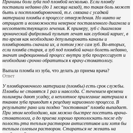
Причины боли зуба под пломбой несколько. Если пломбу
поставили недавно (до 1 месяца назад), то такая боль может
быть и постпломбировочной, т.е. связана с усадкой
материала пломбы в процессе отверждения. Но никто не
отрицает и возможности неверное поставленного диагноза и
несоответствующего лечения. К примеру, зуб с диагнозом
хронический фиброзный пульпит лечат как глубокий кариес, в
то время как необходимо депульпировать каналы и
пломбировать сначала их, а потом уже сам зуб. Во-вторых,
если пломба старая, а зуб под пломбой начал болеть недавно,
значит инфекционный процесс внутри зуба прогрессирует и
необходимо срочно обратиться к врачу-стоматологу.
Выпала пломба из зуба, что делать до приема врача?
Ответ
У пломбировочного материала (пломбы) есть срок службы.
Пломбы не ставятся 1 раз и навсегда. С течением времени
полимеры дают усадку, а неплотное прилегание материала к
тканям зуба приводит к рецедиву кариозного процесса. В
результате рано или поздно "постоянная" пломба выпадает.
При этом необходимо, как можно быстрее посетить врача-
стоматолога, а до приема хорошо прополоскать после еду
полость рта теплым раствором антисептиков или хотя бы
теплым солевым раствором. Стараться не жевать на