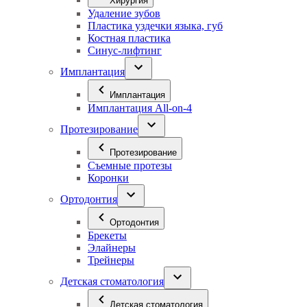
Хирургия
Удаление зубов
Пластика уздечки языка, губ
Костная пластика
Синус-лифтинг
Имплантация
Имплантация
Имплантация All-on-4
Протезирование
Протезирование
Съемные протезы
Коронки
Ортодонтия
Ортодонтия
Брекеты
Элайнеры
Трейнеры
Детская стоматология
Детская стоматология